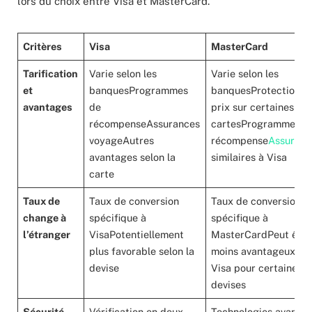
lors du choix entre Visa et MasterCard.
Critères
Visa
MasterCard
Tarification
Varie selon les
Varie selon les
et
banquesProgrammes
banquesProtection d
avantages
de
prix sur certaines
récompenseAssurances
cartesProgrammes d
voyageAutres
récompense
Assuranc
avantages selon la
similaires à Visa
carte
Taux de
Taux de conversion
Taux de conversion
change à
spécifique à
spécifique à
l’étranger
VisaPotentiellement
MasterCardPeut être
plus favorable selon la
moins avantageux qu
devise
Visa pour certaines
devises
Sécurité
Vérification en deux
Technologies avancé