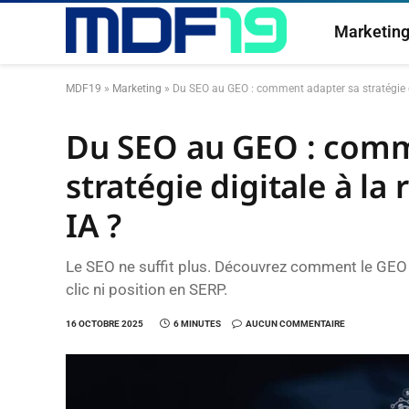
Marketin
MDF19
»
Marketing
»
Du SEO au GEO : comment adapter sa stratégie di
Du SEO au GEO : comm
stratégie digitale à la
IA ?
Le SEO ne suffit plus. Découvrez comment le GEO
clic ni position en SERP.
16 OCTOBRE 2025
6 MINUTES
AUCUN COMMENTAIRE